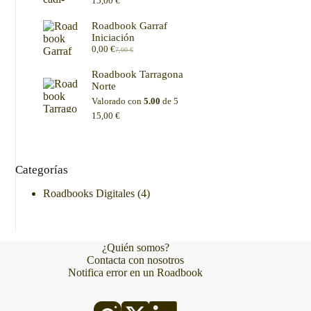
15,00
€
Roadbook Garraf
Iniciación
0,00
€
7,00
€
El
El
precio
precio
Roadbook Tarragona
original
actual
Norte
era:
es:
7,00 €.
0,00 €.
Valorado con
5.00
de 5
15,00
€
Categorías
4
Roadbooks Digitales
4
productos
¿Quién somos?
Contacta con nosotros
Notifica error en un Roadbook