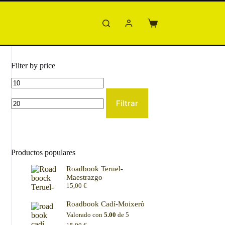
Carro
de
compra
Filter by price
Precio
Precio
mínimo
máximo
Filtrar
Productos populares
Roadbook Teruel-
Maestrazgo
15,00
€
Roadbook Cadí-Moixerò
Valorado con
5.00
de 5