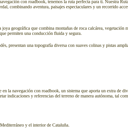
 navegación con roadbook, tenemos la ruta perfecta para ti. Nuestra Ruta
dal, combinando aventura, paisajes espectaculares y un recorrido accesi
a joya geográfica que combina montañas de roca calcárea, vegetación me
s que permiten una conducción fluida y segura.
nedès, presentan una topografía diversa con suaves colinas y pistas ampl
e en la navegación con roadbook, un sistema que aporta un extra de diver
retar indicaciones y referencias del terreno de manera autónoma, tal com
 Mediterráneo y el interior de Cataluña.