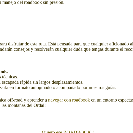
u manejo del roadbook sin presión.
a disfrutar de esta ruta. Está pensada para que cualquier aficionado al 
indarán consejos y resolverán cualquier duda que tengas durante el reco
book
.
s técnicas.
a escapada rápida sin largos desplazamientos.
lizarla en formato autoguiado o acompañado por nuestros guías.
cnica off-road y aprender a
navegar con roadbook
en un entorno espectacul
y las montañas del Ordal!
¡ Quiero ese ROADBOOK !