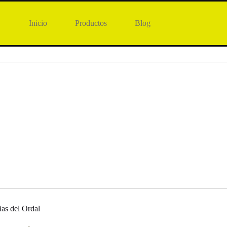
Inicio
Productos
Blog
RAF INI
ñas del Ordal