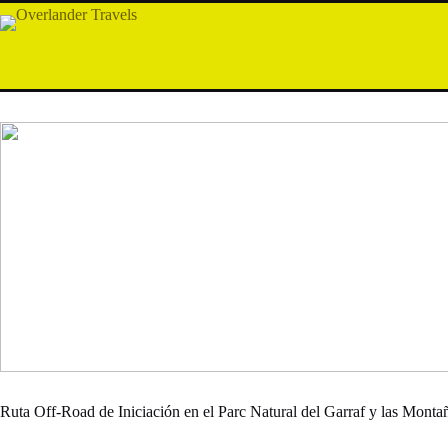
Saltar
al
contenido
GAR
Ruta Off-Road de Iniciación en el Parc Natural del Garraf y las Monta